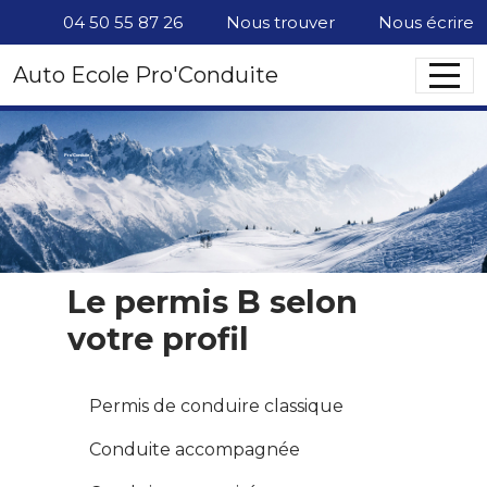
Panneau de gestion des cookies
04 50 55 87 26
Nous trouver
Nous écrire
Auto Ecole Pro'Conduite
Pro'Conduite
Votre auto-école de proximité, à Chamonix !
Le permis B selon
votre profil
Permis de conduire classique
Conduite accompagnée